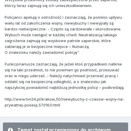
którzy teraz zajmują się ich unieszkodliwieniem.
Policjanci apelują o ostrożność i zaznaczają, że pomimo upływu
wielu lat od zakończenia wojny, niewybuchy i niewypały są
bardzo niebezpieczne. - Często są zardzewiałe i skorodowane.
Wybuch może nastąpić w każdej chwili. Neutralizacją takiego
zagrożenia zajmują się wojskowe patrole saperskie, które
zabierają je w bezpieczne miejsce – tłumaczą.
O znalezisku należy zawiadomić policję"
Funkcjonariusze zaznaczają, że jeżeli ktoś przypadkiem natknie
się na taki przedmiot, to nie powinien go podnosić, przesuwać
oraz w niego uderzać. - Należy natychmiast przerwać pracę i
oddalić się na bezpieczną odległość, a o znalezisku jak
najszybciej powiadomić najbliższą jednostkę policji – podkreślają.
http://www.tvn24.pl/krakow,50/niewybuchy-z-czasow-wojny-na-
prywatnej-posesji,570163.html
Temat został przeniesiony do archiwum