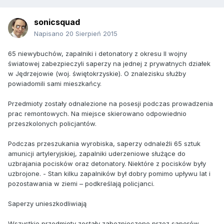
sonicsquad
Napisano
20 Sierpień 2015
65 niewybuchów, zapalniki i detonatory z okresu II wojny
światowej zabezpieczyli saperzy na jednej z prywatnych działek
w Jędrzejowie (woj. świętokrzyskie). O znalezisku służby
powiadomili sami mieszkańcy.
Przedmioty zostały odnalezione na posesji podczas prowadzenia
prac remontowych. Na miejsce skierowano odpowiednio
przeszkolonych policjantów.
Podczas przeszukania wyrobiska, saperzy odnaleźli 65 sztuk
amunicji artyleryjskiej, zapalniki uderzeniowe służące do
uzbrajania pocisków oraz detonatory. Niektóre z pocisków były
uzbrojone. - Stan kilku zapalników był dobry pomimo upływu lat i
pozostawania w ziemi – podkreślają policjanci.
Saperzy unieszkodliwiają
Wszystkie przedmioty zostały zabezpieczone przez saperów,