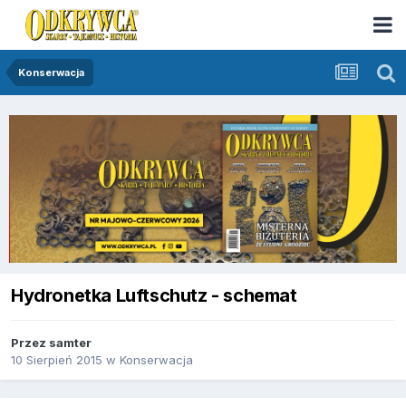
Konserwacja
Hydronetka Luftschutz - schemat
Przez
samter
10 Sierpień 2015
w
Konserwacja