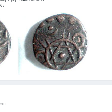
465
omoc