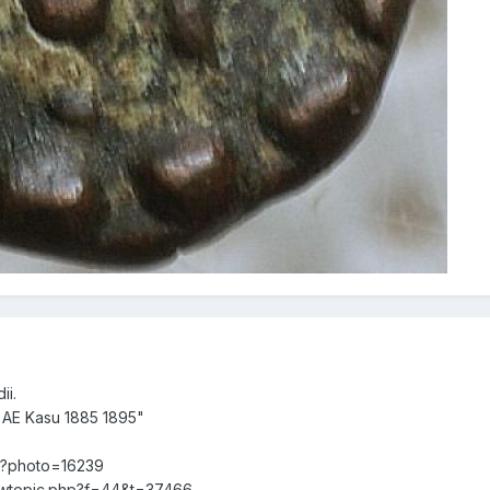
ii.
 AE Kasu 1885 1895"
p?photo=16239
iewtopic.php?f=44&t=37466