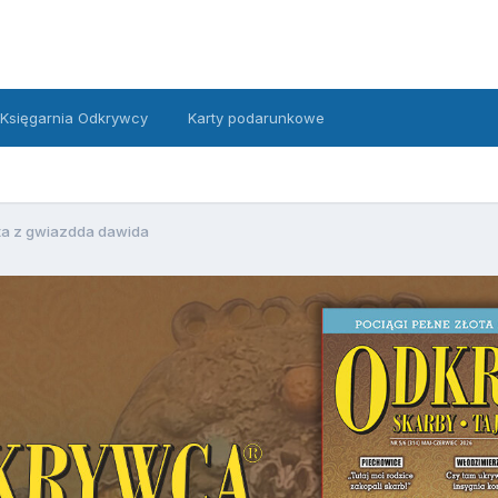
Księgarnia Odkrywcy
Karty podarunkowe
ta z gwiazdda dawida