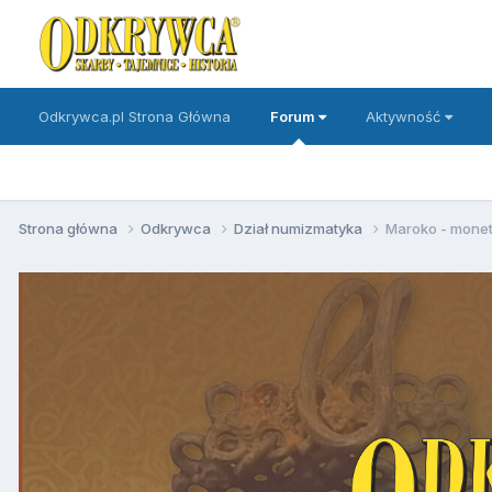
Odkrywca.pl Strona Główna
Forum
Aktywność
Strona główna
Odkrywca
Dział numizmatyka
Maroko - mone