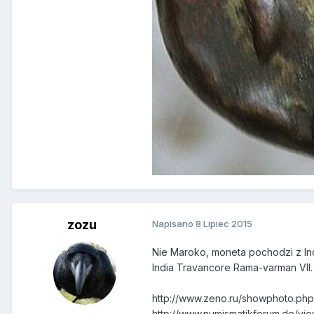
zozu
Napisano
8 Lipiec 2015
Nie Maroko, moneta pochodzi z Ind
India Travancore Rama-varman VII.
http://www.zeno.ru/showphoto.ph
http://www.numismatikforum.de/v