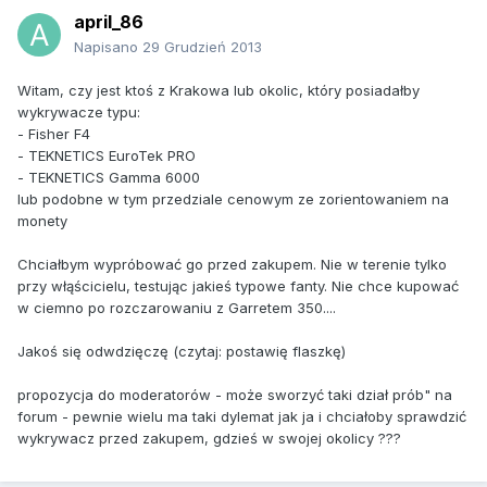
april_86
Napisano
29 Grudzień 2013
Witam, czy jest ktoś z Krakowa lub okolic, który posiadałby
wykrywacze typu:
- Fisher F4
- TEKNETICS EuroTek PRO
- TEKNETICS Gamma 6000
lub podobne w tym przedziale cenowym ze zorientowaniem na
monety
Chciałbym wypróbować go przed zakupem. Nie w terenie tylko
przy włąścicielu, testując jakieś typowe fanty. Nie chce kupować
w ciemno po rozczarowaniu z Garretem 350....
Jakoś się odwdzięczę (czytaj: postawię flaszkę)
propozycja do moderatorów - może sworzyć taki dział prób" na
forum - pewnie wielu ma taki dylemat jak ja i chciałoby sprawdzić
wykrywacz przed zakupem, gdzieś w swojej okolicy ???