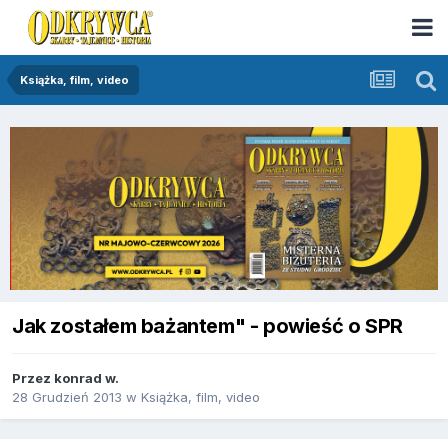
Książka, film, video
Jak zostałem bażantem" - powieść o SPR
Przez
konrad w.
28 Grudzień 2013
w
Książka, film, video