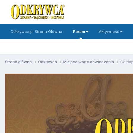
Odkrywca.pl Strona Główna
Forum
Aktywność
Strona główna
Odkrywca
Miejsca warte odwiedzenia
Gołdap