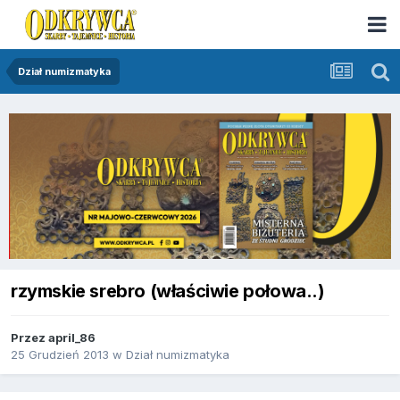
Dział numizmatyka
rzymskie srebro (właściwie połowa..)
Przez
april_86
25 Grudzień 2013
w
Dział numizmatyka