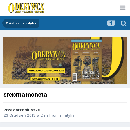
Dział numizmatyka
srebrna moneta
Przez
arkadiusz79
23 Grudzień 2013
w
Dział numizmatyka