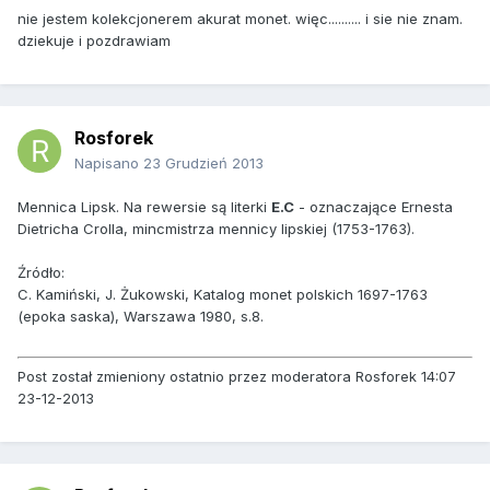
nie jestem kolekcjonerem akurat monet. więc.......... i sie nie znam.
dziekuje i pozdrawiam
Rosforek
Napisano
23 Grudzień 2013
Mennica Lipsk. Na rewersie są literki
E.C
- oznaczające Ernesta
Dietricha Crolla, mincmistrza mennicy lipskiej (1753-1763).
Źródło:
C. Kamiński, J. Żukowski, Katalog monet polskich 1697-1763
(epoka saska), Warszawa 1980, s.8.
Post został zmieniony ostatnio przez moderatora Rosforek 14:07
23-12-2013