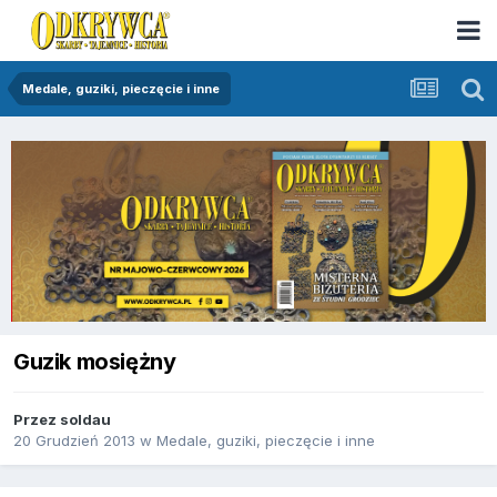
Medale, guziki, pieczęcie i inne
Guzik mosiężny
Przez
soldau
20 Grudzień 2013
w
Medale, guziki, pieczęcie i inne