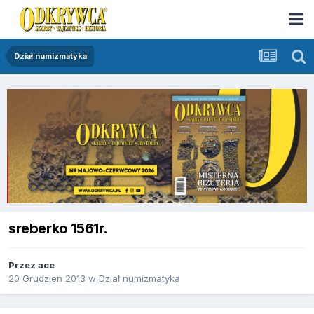
Dział numizmatyka
sreberko 1561r.
Przez
ace
20 Grudzień 2013
w
Dział numizmatyka