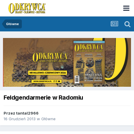
Główne
Feldgendarmerie w Radomiu
Przez
tantal2966
16 Grudzień 2013
w
Główne