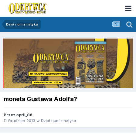
Dział numizmatyka
moneta Gustawa Adolfa?
Przez
april_86
11 Grudzień 2013
w
Dział numizmatyka