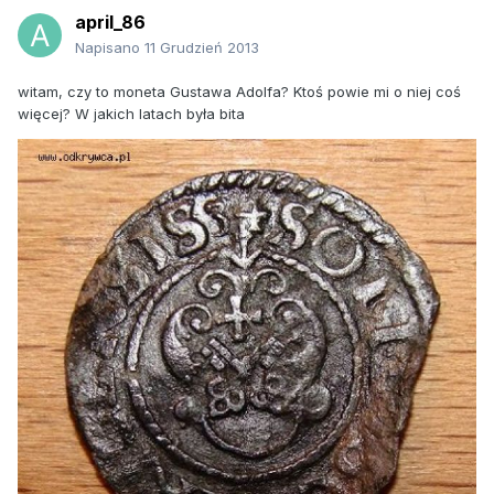
april_86
Napisano
11 Grudzień 2013
witam, czy to moneta Gustawa Adolfa? Ktoś powie mi o niej coś
więcej? W jakich latach była bita