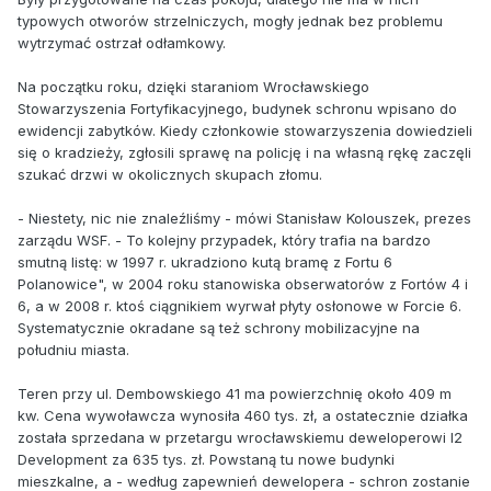
typowych otworów strzelniczych, mogły jednak bez problemu
wytrzymać ostrzał odłamkowy.
Na początku roku, dzięki staraniom Wrocławskiego
Stowarzyszenia Fortyfikacyjnego, budynek schronu wpisano do
ewidencji zabytków. Kiedy członkowie stowarzyszenia dowiedzieli
się o kradzieży, zgłosili sprawę na policję i na własną rękę zaczęli
szukać drzwi w okolicznych skupach złomu.
- Niestety, nic nie znaleźliśmy - mówi Stanisław Kolouszek, prezes
zarządu WSF. - To kolejny przypadek, który trafia na bardzo
smutną listę: w 1997 r. ukradziono kutą bramę z Fortu 6
Polanowice", w 2004 roku stanowiska obserwatorów z Fortów 4 i
6, a w 2008 r. ktoś ciągnikiem wyrwał płyty osłonowe w Forcie 6.
Systematycznie okradane są też schrony mobilizacyjne na
południu miasta.
Teren przy ul. Dembowskiego 41 ma powierzchnię około 409 m
kw. Cena wywoławcza wynosiła 460 tys. zł, a ostatecznie działka
została sprzedana w przetargu wrocławskiemu deweloperowi I2
Development za 635 tys. zł. Powstaną tu nowe budynki
mieszkalne, a - według zapewnień dewelopera - schron zostanie