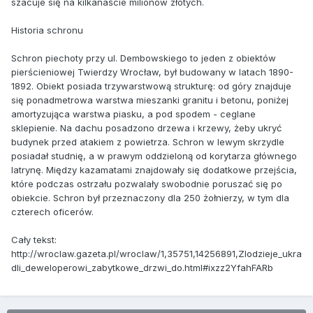
szacuje się na kilkanaście milionów złotych.
Historia schronu
Schron piechoty przy ul. Dembowskiego to jeden z obiektów
pierścieniowej Twierdzy Wrocław, był budowany w latach 1890-
1892. Obiekt posiada trzywarstwową strukturę: od góry znajduje
się ponadmetrowa warstwa mieszanki granitu i betonu, poniżej
amortyzująca warstwa piasku, a pod spodem - ceglane
sklepienie. Na dachu posadzono drzewa i krzewy, żeby ukryć
budynek przed atakiem z powietrza. Schron w lewym skrzydle
posiadał studnię, a w prawym oddzieloną od korytarza głównego
latrynę. Między kazamatami znajdowały się dodatkowe przejścia,
które podczas ostrzału pozwalały swobodnie poruszać się po
obiekcie. Schron był przeznaczony dla 250 żołnierzy, w tym dla
czterech oficerów.
Cały tekst:
http://wroclaw.gazeta.pl/wroclaw/1,35751,14256891,Zlodzieje_ukra
dli_deweloperowi_zabytkowe_drzwi_do.html#ixzz2YfahFARb