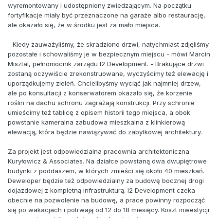
wyremontowany i udostępniony zwiedzającym. Na początku
fortyfikacje miały być przeznaczone na garaże albo restaurację,
ale okazało się, że w środku jest za mało miejsca.
- Kiedy zauważyliśmy, że skradziono drzwi, natychmiast zdjęliśmy
pozostałe i schowaliśmy je w bezpiecznym miejscu - mówi Marcin
Misztal, pełnomocnik zarządu I2 Development. - Brakujące drzwi
zostaną oczywiście zrekonstruowane, wyczyścimy też elewację i
uporządkujemy zieleń. Chcielibyśmy wyciąć jak najmniej drzew,
ale po konsultacji z konserwatorem okazało się, że korzenie
roślin na dachu schronu zagrażają konstrukcji. Przy schronie
umieścimy też tablicę z opisem historii tego miejsca, a obok
powstanie kameralna zabudowa mieszkalna z klinkierową
elewacją, która będzie nawiązywać do zabytkowej architektury.
Za projekt jest odpowiedzialna pracownia architektoniczna
Kuryłowicz & Associates. Na działce powstaną dwa dwupiętrowe
budynki z poddaszem, w których zmieści się około 40 mieszkań.
Deweloper będzie też odpowiedzialny za budowę bocznej drogi
dojazdowej z kompletną infrastrukturą. I2 Development czeka
obecnie na pozwolenie na budowę, a prace powinny rozpocząć
się po wakacjach i potrwają od 12 do 18 miesięcy. Koszt inwestycji