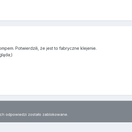
pem. Potwierdzili, że jest to fabryczne klejenie.
gląda;)
h odpowiedzi zostało zablokowane.