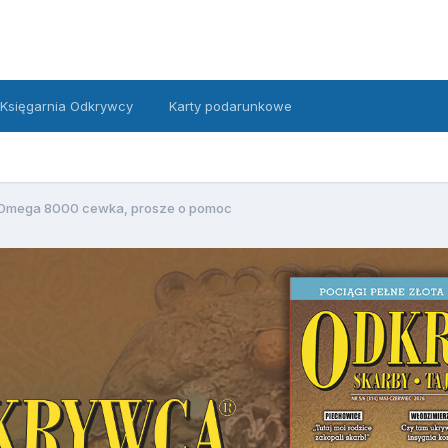
Księgarnia Odkrywcy
Karty podarunkowe
 Omega 8000 cewka, prosze o pomoc