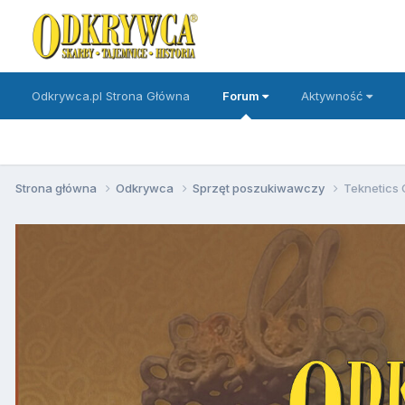
Odkrywca.pl Strona Główna
Forum
Aktywność
Strona główna
Odkrywca
Sprzęt poszukiwawczy
Teknetics