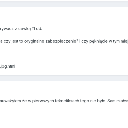
rywacz z cewką 11 dd.
na czy jest to oryginalne zabezpieczenie? I czy pęknięcie w tym m
jpg.html
 Zauważyłem że w pierwszych teknetiksach tego nie było. Sam miałem