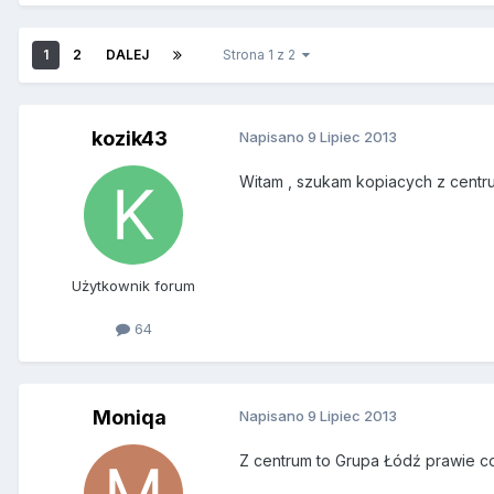
1
2
DALEJ
Strona 1 z 2
kozik43
Napisano
9 Lipiec 2013
Witam , szukam kopiacych z centr
Użytkownik forum
64
Moniqa
Napisano
9 Lipiec 2013
Z centrum to Grupa Łódź prawie co 