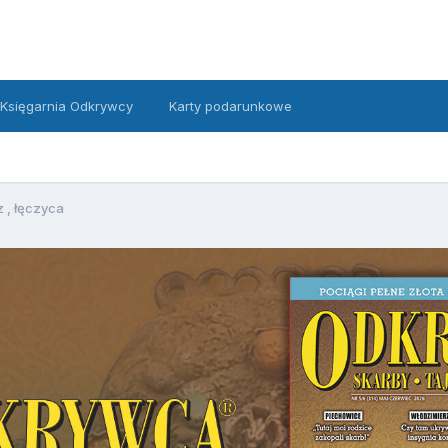
Księgarnia Odkrywcy
Karty podarunkowe
z , łęczyca