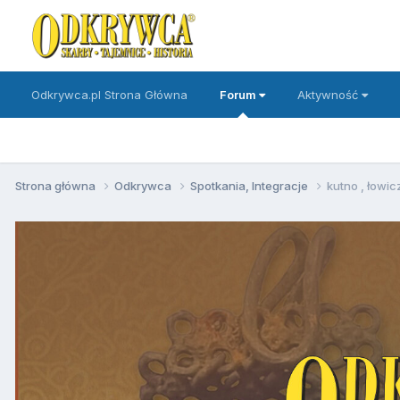
Odkrywca.pl Strona Główna
Forum
Aktywność
Strona główna
Odkrywca
Spotkania, Integracje
kutno , łowic