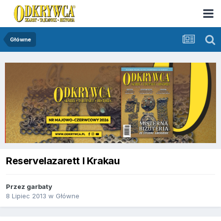
Główne
Reservelazarett I Krakau
Przez
garbaty
8 Lipiec 2013
w
Główne