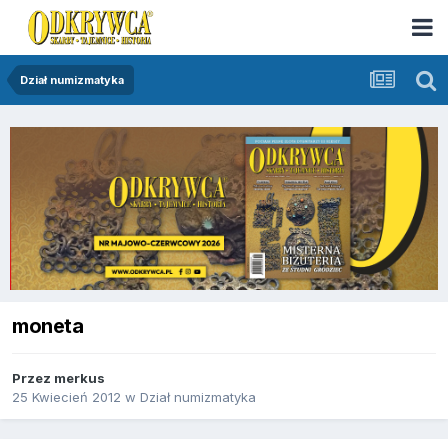
Dział numizmatyka
moneta
Przez
merkus
25 Kwiecień 2012
w
Dział numizmatyka