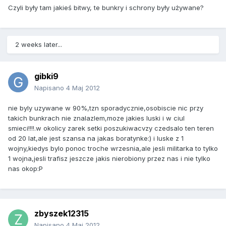
Czyli były tam jakieś bitwy, te bunkry i schrony były używane?
2 weeks later...
gibki9
Napisano
4 Maj 2012
nie byly uzywane w 90%,tzn sporadycznie,osobiscie nic przy
takich bunkrach nie znalazlem,moze jakies luski i w ciul
smieci!!!!.w okolicy zarek setki poszukiwacvzy czedsalo ten teren
od 20 lat,ale jest szansa na jakas boratynke:) i luske z 1
wojny,kiedys bylo ponoc troche wrzesnia,ale jesli militarka to tylko
1 wojna,jesli trafisz jeszcze jakis nierobiony przez nas i nie tylko
nas okop:P
zbyszek12315
Napisano
4 Maj 2012