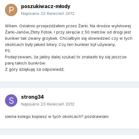
poszukiwacz-młody
Napisano
22 Kwiecień 2012
Witam. Ostatnio przejeżdżałem przez Żarki. Na drodze wylotowej
Żarki-Janów,Złoty Potok. I przy skręcie z 50 metrów od drogi jest
bunkier tak zwany grzybek. Chciałbym się dowiedzieć czy w tych
okolicach były jakieś bitwy. Czy ten bunkier był używany.
PS.
Podejrzewam, że jakby dalej szukać to znalazło by się jeszcze
parę takich bunkrów.
Z góry dziękuję za odpowiedź.
strong34
Napisano
23 Kwiecień 2012
siema kolego kopiesz w tych okolicach? pozdrawiam