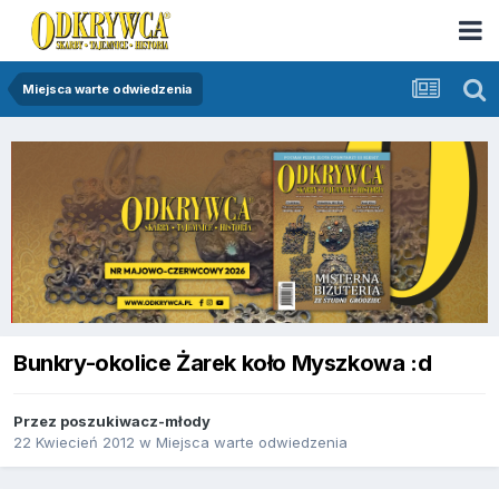
Miejsca warte odwiedzenia
Bunkry-okolice Żarek koło Myszkowa :d
Przez
poszukiwacz-młody
22 Kwiecień 2012
w
Miejsca warte odwiedzenia