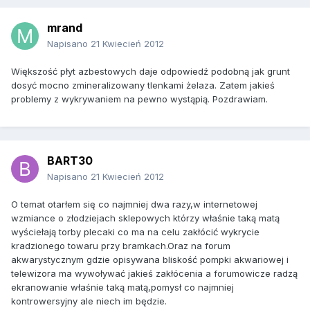
mrand
Napisano
21 Kwiecień 2012
Większość płyt azbestowych daje odpowiedź podobną jak grunt
dosyć mocno zmineralizowany tlenkami żelaza. Zatem jakieś
problemy z wykrywaniem na pewno wystąpią. Pozdrawiam.
BART30
Napisano
21 Kwiecień 2012
O temat otarłem się co najmniej dwa razy,w internetowej
wzmiance o złodziejach sklepowych którzy właśnie taką matą
wyściełają torby plecaki co ma na celu zakłócić wykrycie
kradzionego towaru przy bramkach.Oraz na forum
akwarystycznym gdzie opisywana bliskość pompki akwariowej i
telewizora ma wywoływać jakieś zakłócenia a forumowicze radzą
ekranowanie właśnie taką matą,pomysł co najmniej
kontrowersyjny ale niech im będzie.