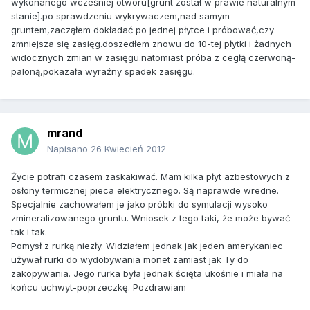
wykonanego wcześniej otworu[grunt został w prawie naturalnym
stanie].po sprawdzeniu wykrywaczem,nad samym
gruntem,zacząłem dokładać po jednej płytce i próbować,czy
zmniejsza się zasięg.doszedłem znowu do 10-tej płytki i żadnych
widocznych zmian w zasięgu.natomiast próba z cegłą czerwoną-
paloną,pokazała wyraźny spadek zasięgu.
mrand
Napisano
26 Kwiecień 2012
Życie potrafi czasem zaskakiwać. Mam kilka płyt azbestowych z
osłony termicznej pieca elektrycznego. Są naprawde wredne.
Specjalnie zachowałem je jako próbki do symulacji wysoko
zmineralizowanego gruntu. Wniosek z tego taki, że może bywać
tak i tak.
Pomysł z rurką niezły. Widziałem jednak jak jeden amerykaniec
używał rurki do wydobywania monet zamiast jak Ty do
zakopywania. Jego rurka była jednak ścięta ukośnie i miała na
końcu uchwyt-poprzeczkę. Pozdrawiam