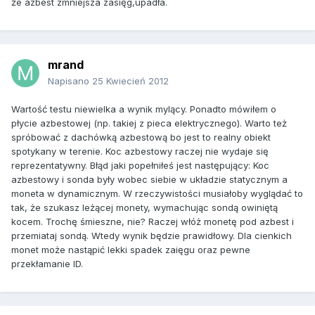
że azbest zmniejsza zasięg,upadła.
mrand
Napisano
25 Kwiecień 2012
Wartość testu niewielka a wynik mylący. Ponadto mówiłem o
płycie azbestowej (np. takiej z pieca elektrycznego). Warto też
spróbować z dachówką azbestową bo jest to realny obiekt
spotykany w terenie. Koc azbestowy raczej nie wydaje się
reprezentatywny. Błąd jaki popełniłeś jest następujący: Koc
azbestowy i sonda były wobec siebie w układzie statycznym a
moneta w dynamicznym. W rzeczywistości musiałoby wyglądać to
tak, że szukasz leżącej monety, wymachując sondą owiniętą
kocem. Trochę śmieszne, nie? Raczej włóż monetę pod azbest i
przemiataj sondą. Wtedy wynik będzie prawidłowy. Dla cienkich
monet może nastąpić lekki spadek zaięgu oraz pewne
przekłamanie ID.