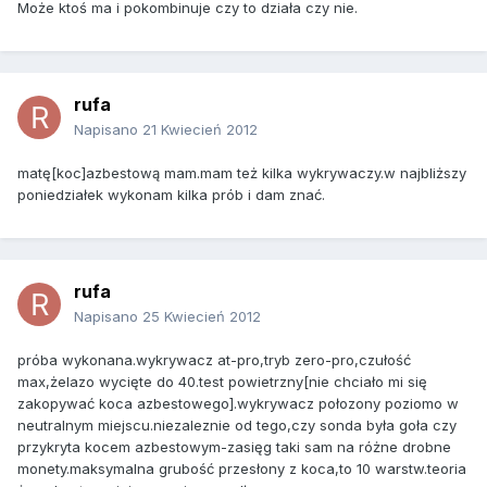
Może ktoś ma i pokombinuje czy to działa czy nie.
rufa
Napisano
21 Kwiecień 2012
matę[koc]azbestową mam.mam też kilka wykrywaczy.w najbliższy
poniedziałek wykonam kilka prób i dam znać.
rufa
Napisano
25 Kwiecień 2012
próba wykonana.wykrywacz at-pro,tryb zero-pro,czułość
max,żelazo wycięte do 40.test powietrzny[nie chciało mi się
zakopywać koca azbestowego].wykrywacz połozony poziomo w
neutralnym miejscu.niezaleznie od tego,czy sonda była goła czy
przykryta kocem azbestowym-zasięg taki sam na różne drobne
monety.maksymalna grubość przesłony z koca,to 10 warstw.teoria