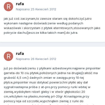
rufa
Napisano
25 Kwiecień 2012
jak już coś zaczynam,to zawsze staram się dokończyć.jutro
wykonam następne doświadczenie według podanych
wskazówek i skorzystam z płytek eternitowych,stosowanych jako
pokrycie dachu[jeszcze kilka takich mam].do jutra.
rufa
Napisano
26 Kwiecień 2012
już po doświadczeniu z płytkami azbestowymi.najpierw pinpointer
garreta-do 10 ciu płytek,położonych jedna na drugiej[całość ma
grubość 4,5 cm.]-żadnych zmian w zasięgu.przy 10-tej
płytce,pinpointer musi dotykać powierzchni płytki aby dał
sygnał.nastepna próba z at-pro.przy pomocy rurki wbitej w
ziemię,wydobyłem rdzeń gleby i w otwór głębokości 20
cm,włożyłem na płasko,monetę prl-20gr Al.następnie,przy
pomocy kija od szczotki,wypchnąłem ziemię z rurki do