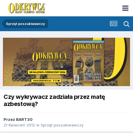
Sprzęt poszukiwawczy
Czy wykrywacz zadziała przez matę
azbestową?
Przez
BART30
21 Kwiecień 2012
w
Sprzęt poszukiwawczy