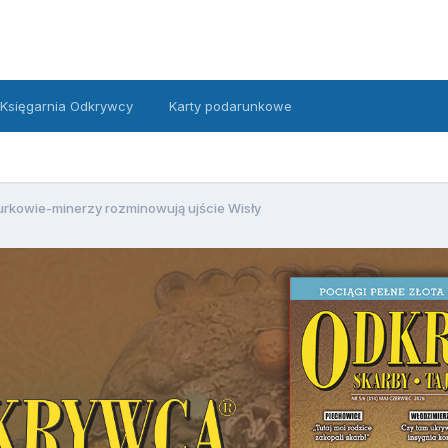
Księgarnia Odkrywcy
Karty podarunkowe
urkowie-minerzy rozminowują ujście Wisły