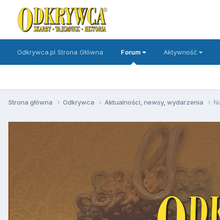
Odkrywca.pl Strona Główna
Forum
Aktywność
Strona główna
Odkrywca
Aktualności, newsy, wydarzenia
N