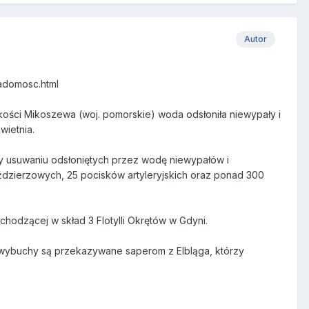
Autor
iadomosc.html
kości Mikoszewa (woj. pomorskie) woda odsłoniła niewypały i
wietnia.
y usuwaniu odsłoniętych przez wodę niewypałów i
ździerzowych, 25 pocisków artyleryjskich oraz ponad 300
odzącej w skład 3 Flotylli Okrętów w Gdyni.
iewybuchy są przekazywane saperom z Elbląga, którzy