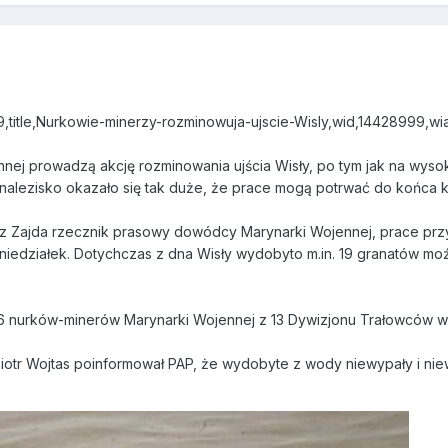
79,title,Nurkowie-minerzy-rozminowuja-ujscie-Wisly,wid,14428999,w
nej prowadzą akcję rozminowania ujścia Wisły, po tym jak na wyso
Znalezisko okazało się tak duże, że prace mogą potrwać do końca k
sz Zajda rzecznik prasowy dowódcy Marynarki Wojennej, prace prz
iedziałek. Dotychczas z dna Wisły wydobyto m.in. 19 granatów mo
6 nurków-minerów Marynarki Wojennej z 13 Dywizjonu Trałowców wch
 Piotr Wojtas poinformował PAP, że wydobyte z wody niewypały i n