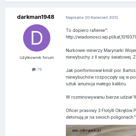
darkman1948
Napisano
20 Kwiecień 2012
To dopiero rafienie":
http://wiadomosci.wp.pl/kat,10193
Nurkowie-minerzy Marynarki Wojen
niewybuchy z II wojny światowej. 
Użytkownik forum
76
Jak poinformował kmdr por. Barto
niewybuchów rozpoczęły się w pon
sztuk amunicja małego kalibru.
W rozminowywaniu bierze udział 1
Oficer prasowy 3 Flotylli Okrętów
detonują je na swoich poligonach."