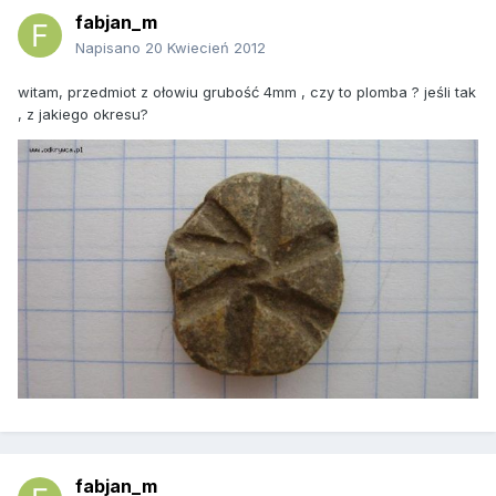
fabjan_m
Napisano
20 Kwiecień 2012
witam, przedmiot z ołowiu grubość 4mm , czy to plomba ? jeśli tak
, z jakiego okresu?
fabjan_m