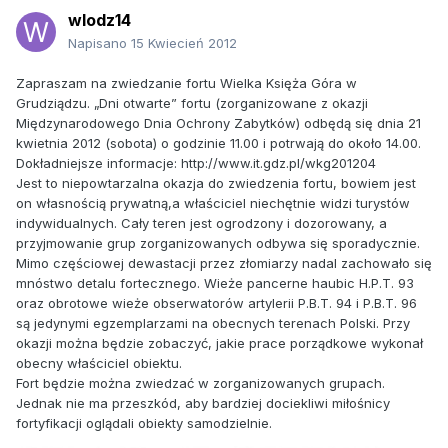
wlodz14
Napisano
15 Kwiecień 2012
Zapraszam na zwiedzanie fortu Wielka Księża Góra w
Grudziądzu. „Dni otwarte” fortu (zorganizowane z okazji
Międzynarodowego Dnia Ochrony Zabytków) odbędą się dnia 21
kwietnia 2012 (sobota) o godzinie 11.00 i potrwają do około 14.00.
Dokładniejsze informacje: http://www.it.gdz.pl/wkg201204
Jest to niepowtarzalna okazja do zwiedzenia fortu, bowiem jest
on własnością prywatną,a właściciel niechętnie widzi turystów
indywidualnych. Cały teren jest ogrodzony i dozorowany, a
przyjmowanie grup zorganizowanych odbywa się sporadycznie.
Mimo częściowej dewastacji przez złomiarzy nadal zachowało się
mnóstwo detalu fortecznego. Wieże pancerne haubic H.P.T. 93
oraz obrotowe wieże obserwatorów artylerii P.B.T. 94 i P.B.T. 96
są jedynymi egzemplarzami na obecnych terenach Polski. Przy
okazji można będzie zobaczyć, jakie prace porządkowe wykonał
obecny właściciel obiektu.
Fort będzie można zwiedzać w zorganizowanych grupach.
Jednak nie ma przeszkód, aby bardziej dociekliwi miłośnicy
fortyfikacji oglądali obiekty samodzielnie.