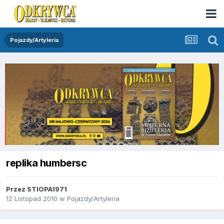
Pojazdy/Artyleria
replika humbersc
Przez
STIOPA1971
12 Listopad 2010
w
Pojazdy/Artyleria