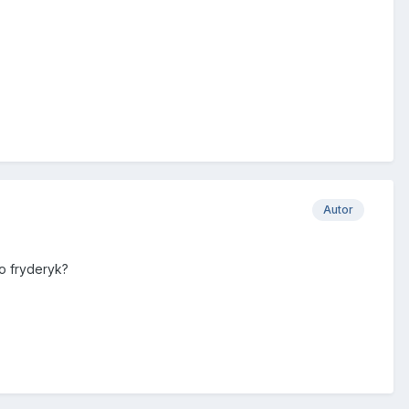
Autor
to fryderyk?