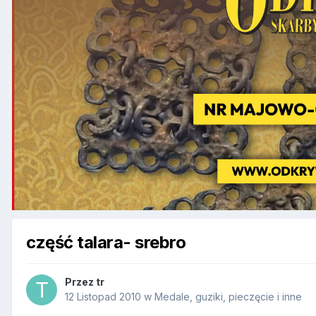
część talara- srebro
Przez
tr
12 Listopad 2010
w
Medale, guziki, pieczęcie i inne