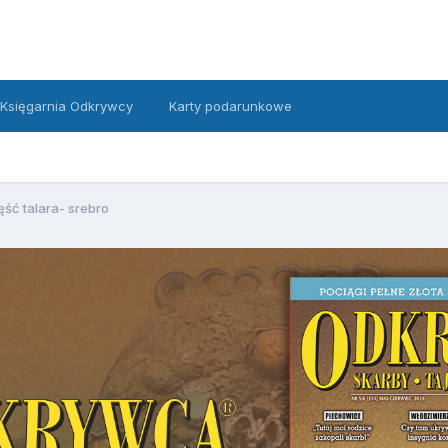
Księgarnia Odkrywcy
Karty podarunkowe
ęść talara- srebro