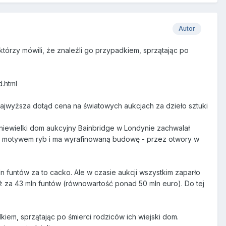
Autor
którzy mówili, że znaleźli go przypadkiem, sprzątając po
.html
ajwyższa dotąd cena na światowych aukcjach za dzieło sztuki
 niewielki dom aukcyjny Bainbridge w Londynie zachwalał
ny motywem ryb i ma wyrafinowaną budowę - przez otwory w
ln funtów za to cacko. Ale w czasie aukcji wszystkim zaparło
aż za 43 mln funtów (równowartość ponad 50 mln euro). Do tej
kiem, sprzątając po śmierci rodziców ich wiejski dom.