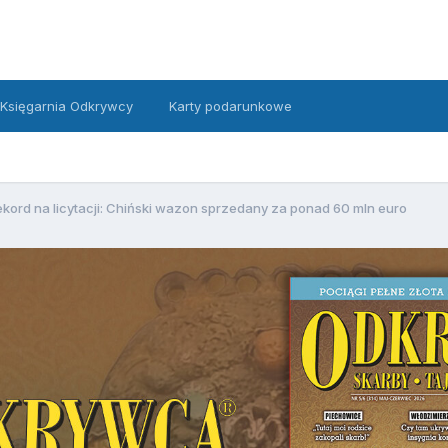
Księgarnia Odkrywcy
Karty podarunkowe
kord na licytacji: Chiński wazon sprzedany za ponad 60 mln euro