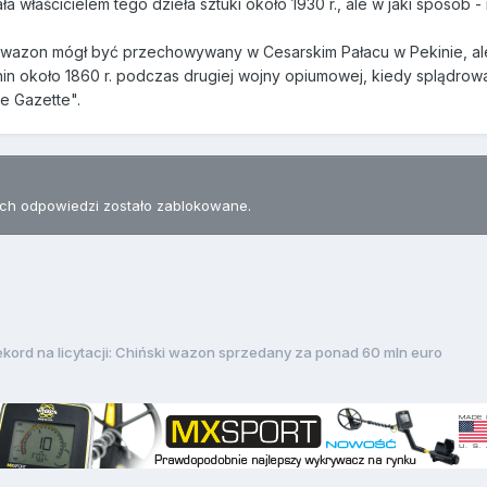
ła właścicielem tego dzieła sztuki około 1930 r., ale w jaki sposób - 
azon mógł być przechowywany w Cesarskim Pałacu w Pekinie, ale nie
Chin około 1860 r. podczas drugiej wojny opiumowej, kiedy splądrow
 Gazette".
h odpowiedzi zostało zablokowane.
kord na licytacji: Chiński wazon sprzedany za ponad 60 mln euro