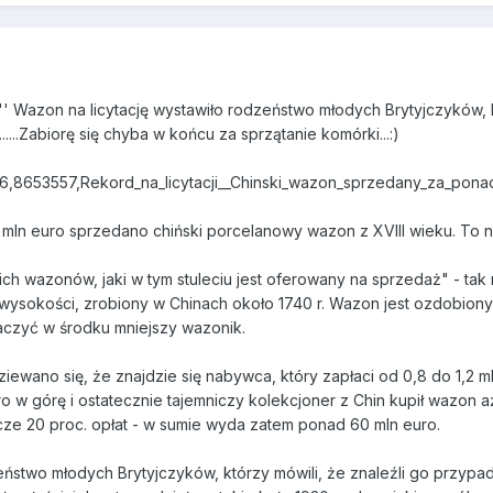
'' Wazon na licytację wystawiło rodzeństwo młodych Brytyjczyków, 
......Zabiorę się chyba w końcu za sprzątanie komórki...:)
96,8653557,Rekord_na_licytacji__Chinski_wazon_sprzedany_za_ponad
mln euro sprzedano chiński porcelanowy wazon z XVIII wieku. To n
ich wazonów, jaki w tym stuleciu jest oferowany na sprzedaż" - tak
wysokości, zrobiony w Chinach około 1740 r. Wazon jest ozdobio
zyć w środku mniejszy wazonik.
iewano się, że znajdzie się nabywca, który zapłaci od 0,8 do 1,2 m
ro w górę i ostatecznie tajemniczy kolekcjoner z Chin kupił wazon 
ze 20 proc. opłat - w sumie wyda zatem ponad 60 mln euro.
eństwo młodych Brytyjczyków, którzy mówili, że znaleźli go przypad