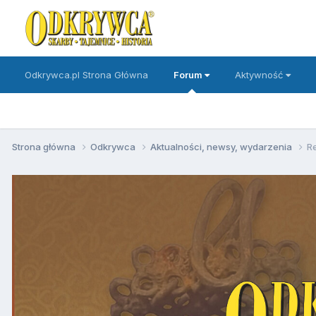
Odkrywca.pl Strona Główna
Forum
Aktywność
Strona główna
Odkrywca
Aktualności, newsy, wydarzenia
Re