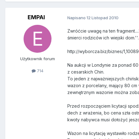
EMPAI
Napisano
12 Listopad 2010
Zwróćcie uwagę na ten fragment....
śmierci rodziców ich wiejski dom.''.
http://wyborcza.biz/biznes/1,1008
Użytkownik forum
Na aukcji w Londynie za ponad 60 
714
z cesarskich Chin.
To jeden z najważniejszych chińsk
wazon z porcelany, mający 80 cm 
zewnętrznym wazonie można zobac
Przed rozpoczęciem licytacji spodz
dech z wrażenia, bo cena szła ost
kwoty nabywca musi dołożyć jeszc
Wazon na licytację wystawiło rodz