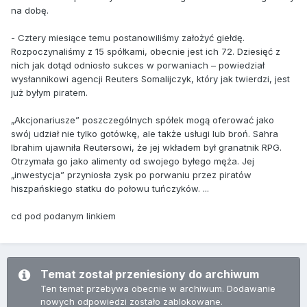
na dobę.
- Cztery miesiące temu postanowiliśmy założyć giełdę.
Rozpoczynaliśmy z 15 spółkami, obecnie jest ich 72. Dziesięć z
nich jak dotąd odniosło sukces w porwaniach – powiedział
wysłannikowi agencji Reuters Somalijczyk, który jak twierdzi, jest
już byłym piratem.
„Akcjonariusze” poszczególnych spółek mogą oferować jako
swój udział nie tylko gotówkę, ale także usługi lub broń. Sahra
Ibrahim ujawniła Reutersowi, że jej wkładem był granatnik RPG.
Otrzymała go jako alimenty od swojego byłego męża. Jej
„inwestycja” przyniosła zysk po porwaniu przez piratów
hiszpańskiego statku do połowu tuńczyków. ...
cd pod podanym linkiem
Temat został przeniesiony do archiwum
Ten temat przebywa obecnie w archiwum. Dodawanie
nowych odpowiedzi zostało zablokowane.