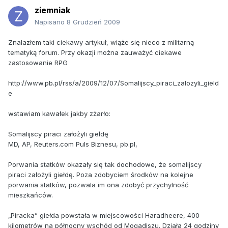
ziemniak
Napisano
8 Grudzień 2009
Znalazłem taki ciekawy artykuł, wiąże się nieco z militarną
tematyką forum. Przy okazji można zauważyć ciekawe
zastosowanie RPG
http://www.pb.pl/rss/a/2009/12/07/Somalijscy_piraci_zalozyli_gield
e
wstawiam kawałek jakby zżarło:
Somalijscy piraci założyli giełdę
MD, AP, Reuters.com Puls Biznesu, pb.pl,
Porwania statków okazały się tak dochodowe, że somalijscy
piraci założyli giełdę. Poza zdobyciem środków na kolejne
porwania statków, pozwala im ona zdobyć przychylność
mieszkańców.
„Piracka” giełda powstała w miejscowości Haradheere, 400
kilometrów na północny wschód od Mogadiszu. Działa 24 godziny