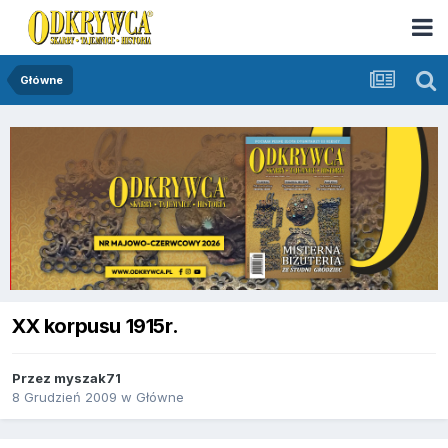
Główne
XX korpusu 1915r.
Przez
myszak71
8 Grudzień 2009
w
Główne