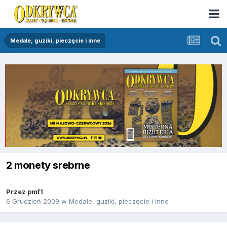
Medale, guziki, pieczęcie i inne
2 monety srebrne
Przez
pmf1
6 Grudzień 2009
w
Medale, guziki, pieczęcie i inne