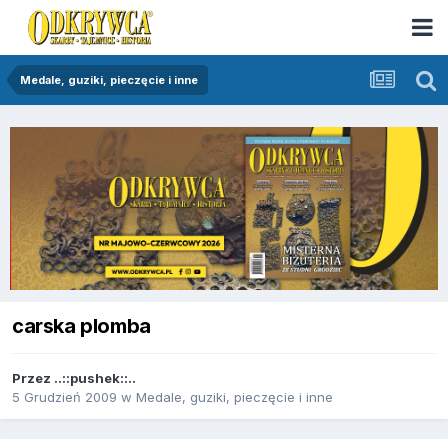
Medale, guziki, pieczęcie i inne
carska plomba
Przez
..::pushek::..
5 Grudzień 2009
w
Medale, guziki, pieczęcie i inne