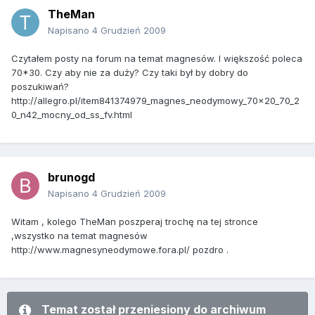
TheMan
Napisano
4 Grudzień 2009
Czytałem posty na forum na temat magnesów. I większość poleca
70*30. Czy aby nie za duży? Czy taki był by dobry do
poszukiwań?
http://allegro.pl/item841374979_magnes_neodymowy_70x20_70_2
0_n42_mocny_od_ss_fv.html
brunogd
Napisano
4 Grudzień 2009
Witam , kolego TheMan poszperaj trochę na tej stronce
,wszystko na temat magnesów
http://www.magnesyneodymowe.fora.pl/ pozdro .
Temat został przeniesiony do archiwum