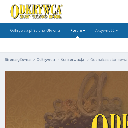
Odkrywca.pl Strona Główna
Forum
Aktywność
Strona główna
Odkrywca
Konserwacja
Odznaka szturmowa 