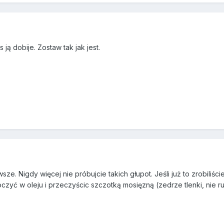
ją dobije. Zostaw tak jak jest.
ze. Nigdy więcej nie próbujcie takich głupot. Jeśli już to zrobiliś
moczyć w oleju i przeczyścic szczotką mosięzną (zedrze tlenki, nie r