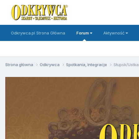
Odkrywca.pl Strona Główna
Forum
Aktywność
Strona główna
Odkrywca
Spotkania, Integracje
Słupsk/Ustka