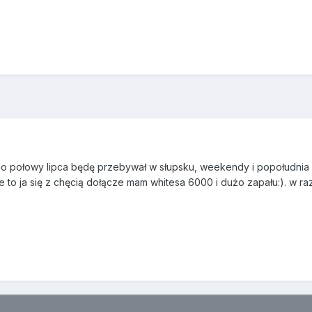
o połowy lipca będę przebywał w słupsku, weekendy i popołudnia będ
 to ja się z chęcią dołącze mam whitesa 6000 i dużo zapału:). w 