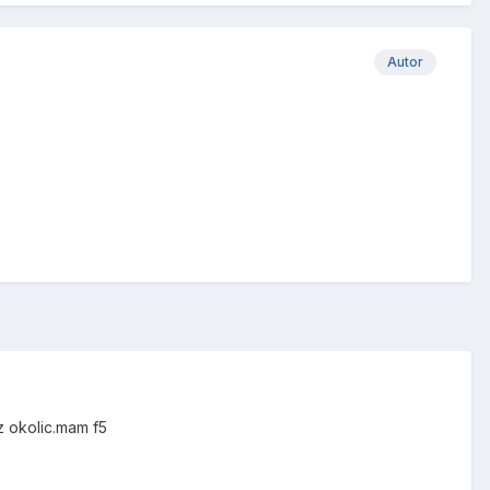
Autor
z okolic.mam f5