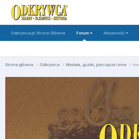
Odkrywca.pl Strona Główna
Forum
Aktywność
Strona główna
Odkrywca
Medale, guziki, pieczęcie i inne
mo