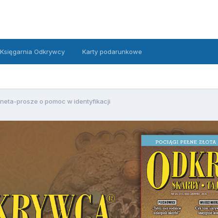
Księgarnia Odkrywcy
Karty podarunkowe
neta-prosze o pomoc w identyfikacji