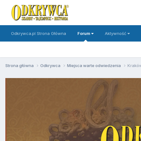
Odkrywca.pl Strona Główna
Forum
Aktywność
Strona główna
Odkrywca
Miejsca warte odwiedzenia
Kraków