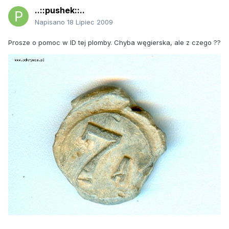
..::pushek::..
Napisano
18 Lipiec 2009
Prosze o pomoc w ID tej plomby. Chyba węgierska, ale z czego ??