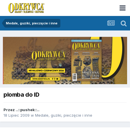
Medale, guziki, pieczęcie i inne
plomba do ID
Przez
..::pushek::..
18 Lipiec 2009
w
Medale, guziki, pieczęcie i inne