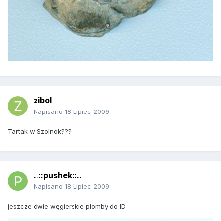
zibol
Napisano
18 Lipiec 2009
Tartak w Szolnok???
..::pushek::..
Napisano
18 Lipiec 2009
jeszcze dwie węgierskie plomby do ID