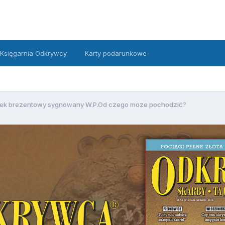
Księgarnia Odkrywcy
Karty podarunkowe
ek brezentowy sygnowany W.P.Od czego moze pochodzić?