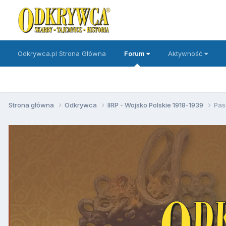
Odkrywca.pl Strona Główna
Forum
Aktywność
Strona główna
Odkrywca
IIRP - Wojsko Polskie 1918-1939
Pas