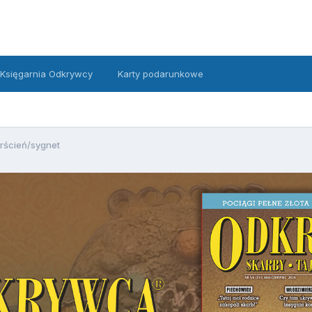
Księgarnia Odkrywcy
Karty podarunkowe
erścień/sygnet