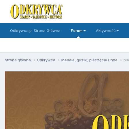
Odkrywca.pl Strona Główna
Forum
Aktywność
Strona główna
Odkrywca
Medale, guziki, pieczęcie i inne
pi