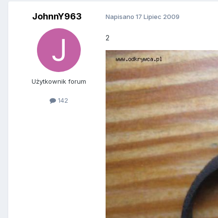
JohnnY963
Napisano
17 Lipiec 2009
2
Użytkownik forum
142