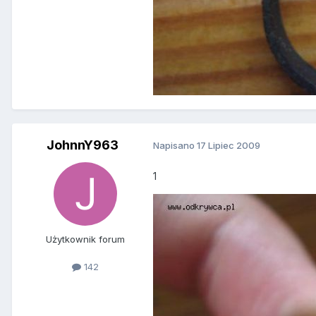
JohnnY963
Napisano
17 Lipiec 2009
1
Użytkownik forum
142