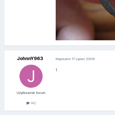
JohnnY963
Napisano
17 Lipiec 2009
1
Użytkownik forum
142