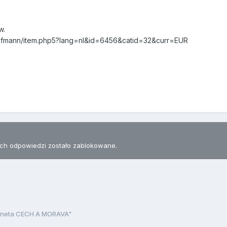
w.
ufmann/item.php5?lang=nl&id=6456&catid=32&curr=EUR
h odpowiedzi zostało zablokowane.
neta CECH A MORAVA"