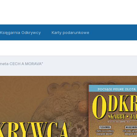
Księgarnia Odkrywcy
Karty podarunkowe
neta CECH A MORAVA"