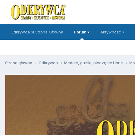
Odkrywca.pl Strona Główna
Forum
Aktywność
Strona główna
Odkrywca
Medale, guziki, pieczęcie i inne
Mo