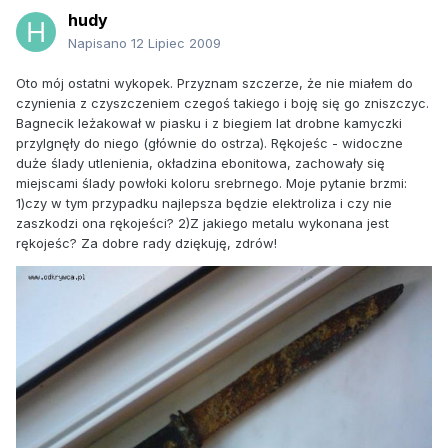
hudy
Napisano
12 Lipiec 2009
Oto mój ostatni wykopek. Przyznam szczerze, że nie miałem do
czynienia z czyszczeniem czegoś takiego i boję się go zniszczyc.
Bagnecik leżakował w piasku i z biegiem lat drobne kamyczki
przylgnęły do niego (głównie do ostrza). Rękojeśc - widoczne
duże ślady utlenienia, okładzina ebonitowa, zachowały się
miejscami ślady powłoki koloru srebrnego. Moje pytanie brzmi:
1)czy w tym przypadku najlepsza będzie elektroliza i czy nie
zaszkodzi ona rękojeści? 2)Z jakiego metalu wykonana jest
rękojeśc? Za dobre rady dziękuję, zdrów!