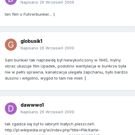
Napisano
26 Wrzesień 2009
ten film o Führerbunker... :)
globusik1
Napisano
26 Wrzesień 2009
Sam bunkier tak naprawdę był niewykończony w 1945, mylny
obraz ukazuje film Upadek, podobno wentylacja w bunkrze była
nie w pełni sprawna, kanalizacja ulegała zapchaniu, było bardzo
duszno i wilgotno, wygód to tam nie mieli :]
dawwwo1
Napisano
26 Wrzesień 2009
tak zgadza się był to labirynt małych pieszczeń.
http://pl.wikipedia.org/w/index.php?title=Plik:Karte-