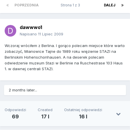
POPRZEDNIA
Strona 1 z 3
DALEJ
dawwwo1
Napisano
11 Lipiec 2009
Wczoraj wróciłem z Berlina. I gorąco polecam miejsce które warto
zobaczyć, Mianowice Tajne do 1989 roku więzienie STAZI na
Berlinskim Hohenschonhausen. A na deserek polecam
odwiedzenie muzeum Stazi w Berlinie na Ruschestrase 103 Haus
1. w dawnej centrali STAZI.
2 months later...
Odpowiedzi
Created
Ostatniej odpowiedzi
69
17 l
16 l