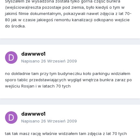
Słyszałem że wysadzona została tylko górna część bunkra
(wejściowa)reszta pozostaje pod ziemia, było kiedyś o tym w
jakimś filmie dokumentalnym, pokazywali nawet zdjęcia z lat 70-
80 jak w czasie jakiegoś remontu kanalizacji odkopano wejście
do środka.
dawwwo1
Napisano
26 Wrzesień 2009
no dokładnie tam przy tym budyneczku koło parkingu widziałem
sporo tablic przedstawiających wygląd wnętrza bunkra zaraz po
wejściu Rosjan i w latach 70 tych
dawwwo1
Napisano
26 Wrzesień 2009
tak tak masz rację właśnie widziałem tam zdjęcia z lat 70 tych