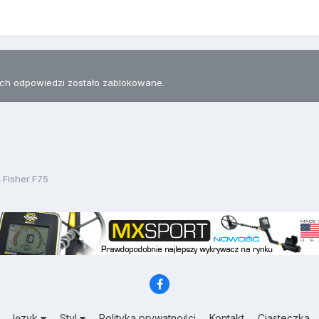
h odpowiedzi zostało zablokowane.
 Fisher F75
Język
Styl
Polityka prywatności
Kontakt
Ciasteczka