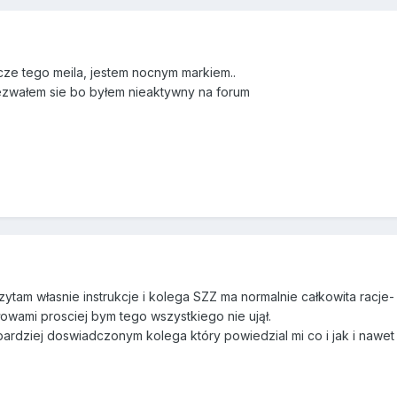
cze tego meila, jestem nocnym markiem..
ezwałem sie bo byłem nieaktywny na forum
zytam własnie instrukcje i kolega SZZ ma normalnie całkowita racje-
łowami prosciej bym tego wszystkiego nie ujął.
rdziej doswiadczonym kolega który powiedzial mi co i jak i nawet n