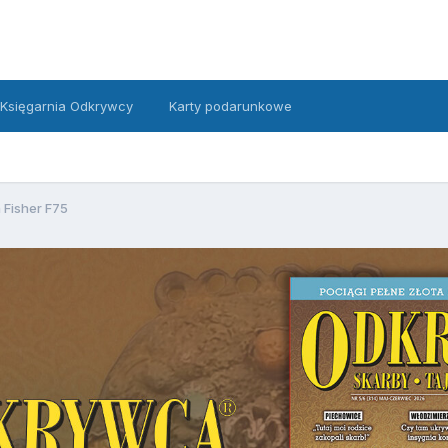
Księgarnia Odkrywcy
Karty podarunkowe
 Fisher F75