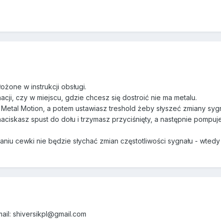
żone w instrukcji obsługi.
ji, czy w miejscu, gdzie chcesz się dostroić nie ma metalu.
 Metal Motion, a potem ustawiasz treshold żeby słyszeć zmiany syg
aciskasz spust do dołu i trzymasz przyciśnięty, a następnie pompuj
niu cewki nie będzie słychać zmian częstotliwości sygnału - wtedy
ail: shiversikpl@gmail.com