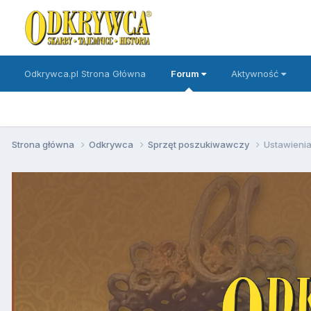
Odkrywca.pl Strona Główna
Forum
Aktywność
Strona główna
Odkrywca
Sprzęt poszukiwawczy
Ustawienia