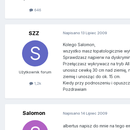
646
SZZ
Napisano
13 Lipiec 2009
Kolego Salomon,
wszystko masz łopatologicznie wyło
Sprawdzasz najpierw na dyskryminac
Przełączasz wykrywacz na tryb All
unosisz cewkę 30 cm nad ziemię, n
Użytkownik forum
ziemię i unosząc do ok. 15 cm.
Kiedy przy podnoszeniu i opuszcza
1,2k
Pozdrawiam
Salomon
Napisano
14 Lipiec 2009
albertus napisz do mnie na tego em