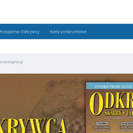
Księgarnia Odkrywcy
Karty podarunkowe
sovereigna gt