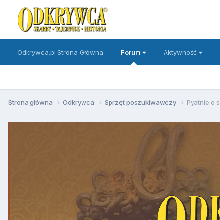
Odkrywca.pl Strona Główna
Forum
Aktywność
Strona główna
Odkrywca
Sprzęt poszukiwawczy
Pyatnie o 