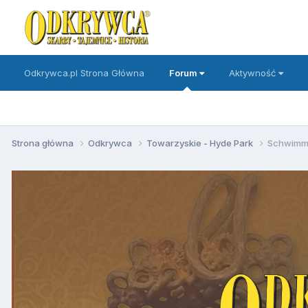
Odkrywca.pl Strona Główna
Forum
Aktywność
Strona główna
Odkrywca
Towarzyskie - Hyde Park
Schwimm