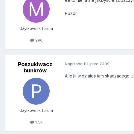
ee to nie ja ale jakbyście zobaczyl
Pozdr
Użytkownik forum
996
Poszukiwacz
Napisano
11 Lipiec 2009
bunkrów
A jeśli widziałeś tam skaczącego U
Użytkownik forum
1,5k