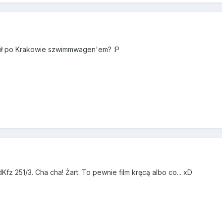
oził po Krakowie szwimmwagen'em? :P
fz 251/3. Cha cha! Żart. To pewnie film kręcą albo co... xD