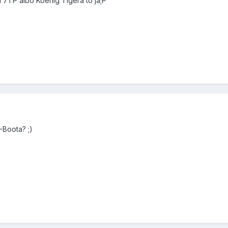
i 7TP albo Koenig Tigera to ja;P
-Boota? ;)