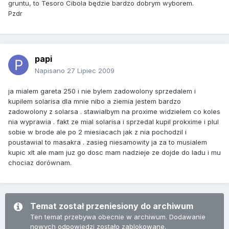
gruntu, to Tesoro Cibola będzie bardzo dobrym wyborem.
Pzdr
papi
Napisano
27 Lipiec 2009
ja mialem gareta 250 i nie bylem zadowolony sprzedalem i
kupilem solarisa dla mnie nibo a ziemia jestem bardzo
zadowolony z solarsa . stawialbym na proxime widzielem co koles
nia wyprawia . fakt ze mial solarisa i sprzedal kupil prokxime i plul
sobie w brode ale po 2 miesiacach jak z nia pochodzil i
poustawial to masakra . zasieg niesamowity ja za to musialem
kupic xlt ale mam juz go dosc mam nadzieje ze dojde do ladu i mu
chociaz dorównam.
Temat został przeniesiony do archiwum
Ten temat przebywa obecnie w archiwum. Dodawanie
nowych odpowiedzi zostało zablokowane.