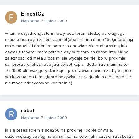
ErnestCz
Napisano
7 Lipiec 2009
witam wszystkich,jestem nowy,lecz forum śledzę od długiego
czasu,chcialbym zmienic sprzęt(obecnie mam ace 150),interesują
mnie monetki i drobnica,sam zastanawiam sie nad proximą lub
czyms z tesoro,i mam pytanie czy w tesoro sa rozne dzwieki w
zaleznosci od metalu(cos mi sie wydaje ze nie) bo w proximie
sa...prosze o jakas rade jaki sprzet kupic ,dodam ze mam na to
-/+ 1500 plnow.z gory dziekuje i pozdrawiam (wiem ze bylo sporo
watkow na ten temat,ktore oczywiscie przejrzalem ale ciagle sie
nie moge zdecydowac konkretnie)
rabat
Napisano
7 Lipiec 2009
ja się przesiadłem z ace250 na proximę i sobie chwalę.
dużo większy zasięg na dynamiku na kolor jak i czasem zaskoczy