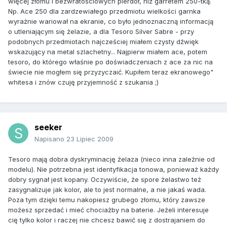
więcej złomu i bezwratościowych pierdół, niż garretem 250-tką.
Np. Ace 250 dla zardzewiałego przedmiotu wielkości garnka
wyrażnie wariował na ekranie, co było jednoznaczną informacją
o utleniającym się żelazie, a dla Tesoro Silver Sabre - przy
podobnych przedmiotach najcześciej miałem czysty dźwięk
wskazujący na metal szlachetny... Najpierw miałem ace, potem
tesoro, do którego właśnie po doświadczeniach z ace za nic na
świecie nie mogłem się przyzyczaić. Kupiłem teraz ekranowego"
whitesa i znów czuję przyjemność z szukania ;)
seeker
Napisano
23 Lipiec 2009
Tesoro mają dobra dyskryminację żelaza (nieco inna zależnie od
modelu). Nie potrzebna jest identyfikacja tonowa, ponieważ każdy
dobry sygnał jest kopany. Oczywiście, że spore żelastwo też
zasygnalizuje jak kolor, ale to jest normalne, a nie jakaś wada.
Poza tym dzięki temu nakopiesz grubego złomu, który zawsze
możesz sprzedać i mieć chociażby na baterie. Jeżeli interesuje
cię tylko kolor i raczej nie chcesz bawić się z dostrajaniem do