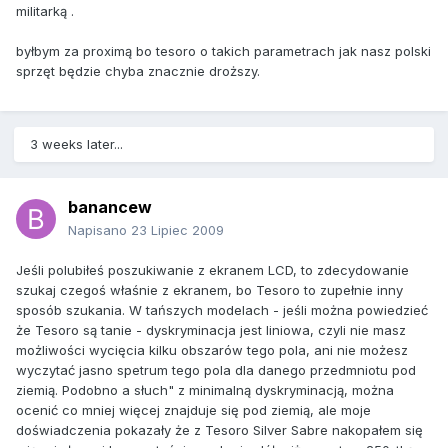
militarką .
byłbym za proximą bo tesoro o takich parametrach jak nasz polski
sprzęt będzie chyba znacznie droższy.
3 weeks later...
banancew
Napisano
23 Lipiec 2009
Jeśli polubiłeś poszukiwanie z ekranem LCD, to zdecydowanie
szukaj czegoś właśnie z ekranem, bo Tesoro to zupełnie inny
sposób szukania. W tańszych modelach - jeśli można powiedzieć
że Tesoro są tanie - dyskryminacja jest liniowa, czyli nie masz
możliwości wycięcia kilku obszarów tego pola, ani nie możesz
wyczytać jasno spetrum tego pola dla danego przedmniotu pod
ziemią. Podobno a słuch" z minimalną dyskryminacją, można
ocenić co mniej więcej znajduje się pod ziemią, ale moje
doświadczenia pokazały że z Tesoro Silver Sabre nakopałem się