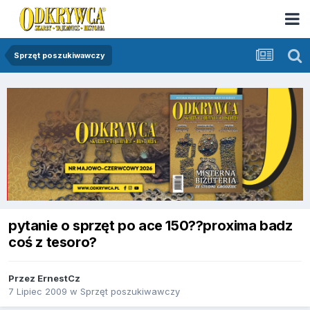
Sprzęt poszukiwawczy
pytanie o sprzęt po ace 150??proxima badz
coś z tesoro?
Przez
ErnestCz
7 Lipiec 2009
w
Sprzęt poszukiwawczy