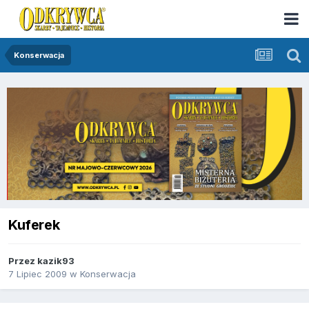
Konserwacja
Kuferek
Przez
kazik93
7 Lipiec 2009
w
Konserwacja