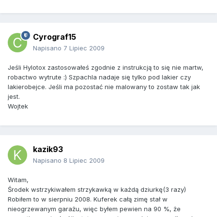
Cyrograf15
Napisano
7 Lipiec 2009
Jeśli Hylotox zastosowałeś zgodnie z instrukcją to się nie martw,
robactwo wytrute :) Szpachla nadaje się tylko pod lakier czy
lakierobejce. Jeśli ma pozostać nie malowany to zostaw tak jak
jest.
Wojtek
kazik93
Napisano
8 Lipiec 2009
Witam,
Środek wstrzykiwałem strzykawką w każdą dziurkę(3 razy)
Robiłem to w sierpniu 2008. Kuferek całą zimę stał w
nieogrzewanym garażu, więc byłem pewien na 90 %, że