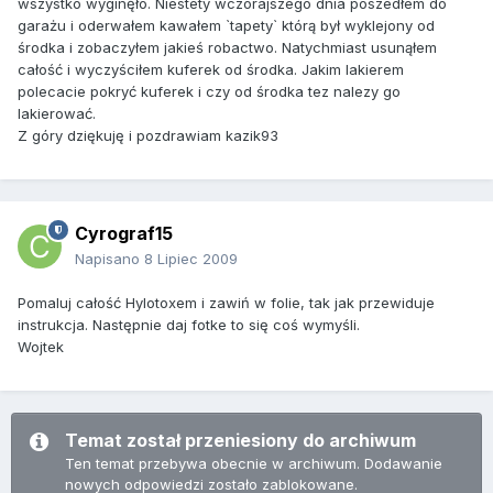
wszystko wyginęło. Niestety wczorajszego dnia poszedłem do
garażu i oderwałem kawałem `tapety` którą był wyklejony od
środka i zobaczyłem jakieś robactwo. Natychmiast usunąłem
całość i wyczyściłem kuferek od środka. Jakim lakierem
polecacie pokryć kuferek i czy od środka tez nalezy go
lakierować.
Z góry dziękuję i pozdrawiam kazik93
Cyrograf15
Napisano
8 Lipiec 2009
Pomaluj całość Hylotoxem i zawiń w folie, tak jak przewiduje
instrukcja. Następnie daj fotke to się coś wymyśli.
Wojtek
Temat został przeniesiony do archiwum
Ten temat przebywa obecnie w archiwum. Dodawanie
nowych odpowiedzi zostało zablokowane.