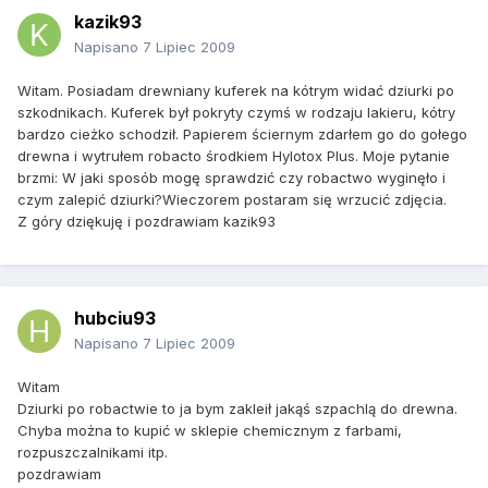
kazik93
Napisano
7 Lipiec 2009
Witam. Posiadam drewniany kuferek na kótrym widać dziurki po
szkodnikach. Kuferek był pokryty czymś w rodzaju lakieru, kótry
bardzo cieżko schodził. Papierem ściernym zdarłem go do gołego
drewna i wytrułem robacto środkiem Hylotox Plus. Moje pytanie
brzmi: W jaki sposób mogę sprawdzić czy robactwo wyginęło i
czym zalepić dziurki?Wieczorem postaram się wrzucić zdjęcia.
Z góry dziękuję i pozdrawiam kazik93
hubciu93
Napisano
7 Lipiec 2009
Witam
Dziurki po robactwie to ja bym zakleił jakąś szpachlą do drewna.
Chyba można to kupić w sklepie chemicznym z farbami,
rozpuszczalnikami itp.
pozdrawiam