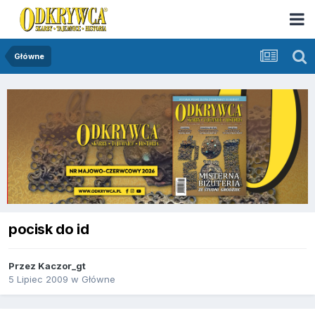
Główne
pocisk do id
Przez
Kaczor_gt
5 Lipiec 2009
w
Główne