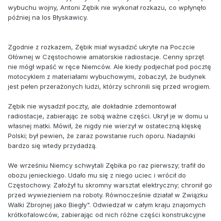
wybuchu wojny, Antoni Zębik nie wykonał rozkazu, co wpłynęło
później na los Błyskawicy.
Zgodnie z rozkazem, Zębik miał wysadzić ukryte na Poczcie
Głównej w Częstochowie amatorskie radiostacje. Cenny sprzęt
nie mógł wpaść w ręce Niemców. Ale kiedy podjechał pod pocztę
motocyklem z materiałami wybuchowymi, zobaczył, że budynek
jest pełen przerażonych ludzi, którzy schronili się przed wrogiem.
Zębik nie wysadził poczty, ale dokładnie zdemontował
radiostacje, zabierając ze sobą ważne części. Ukrył je w domu u
własnej matki. Mówił, że nigdy nie wierzył w ostateczną klęskę
Polski; był pewien, że zaraz powstanie ruch oporu. Nadajniki
bardzo się wtedy przydadzą.
We wrześniu Niemcy schwytali Zębika po raz pierwszy; trafił do
obozu jenieckiego. Udało mu się z niego uciec i wrócił do
Częstochowy. Założył tu skromny warsztat elektryczny; chronił go
przed wywiezieniem na roboty. Równocześnie działał w Związku
Walki Zbrojnej jako Biegły". Odwiedzał w całym kraju znajomych
krótkofalowców, zabierając od nich różne części konstrukcyjne