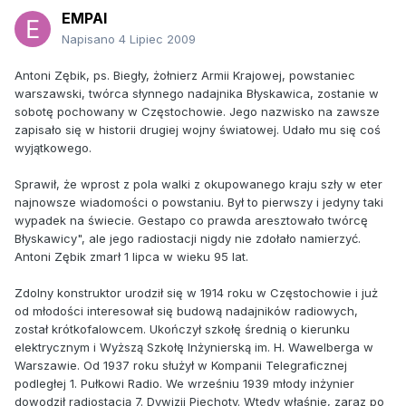
EMPAI
Napisano
4 Lipiec 2009
Antoni Zębik, ps. Biegły, żołnierz Armii Krajowej, powstaniec
warszawski, twórca słynnego nadajnika Błyskawica, zostanie w
sobotę pochowany w Częstochowie. Jego nazwisko na zawsze
zapisało się w historii drugiej wojny światowej. Udało mu się coś
wyjątkowego.
Sprawił, że wprost z pola walki z okupowanego kraju szły w eter
najnowsze wiadomości o powstaniu. Był to pierwszy i jedyny taki
wypadek na świecie. Gestapo co prawda aresztowało twórcę
Błyskawicy", ale jego radiostacji nigdy nie zdołało namierzyć.
Antoni Zębik zmarł 1 lipca w wieku 95 lat.
Zdolny konstruktor urodził się w 1914 roku w Częstochowie i już
od młodości interesował się budową nadajników radiowych,
został krótkofalowcem. Ukończył szkołę średnią o kierunku
elektrycznym i Wyższą Szkołę Inżynierską im. H. Wawelberga w
Warszawie. Od 1937 roku służył w Kompanii Telegraficznej
podległej 1. Pułkowi Radio. We wrześniu 1939 młody inżynier
dowodził radiostacją 7. Dywizji Piechoty. Wtedy właśnie, zaraz po