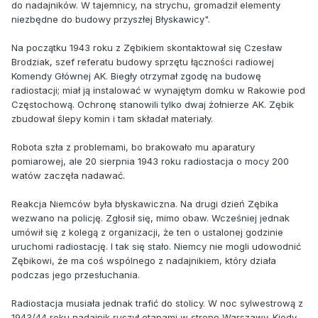
do nadajników. W tajemnicy, na strychu, gromadził elementy
niezbędne do budowy przyszłej Błyskawicy".
Na początku 1943 roku z Zębikiem skontaktował się Czesław
Brodziak, szef referatu budowy sprzętu łączności radiowej
Komendy Głównej AK. Biegły otrzymał zgodę na budowę
radiostacji; miał ją instalować w wynajętym domku w Rakowie pod
Częstochową. Ochronę stanowili tylko dwaj żołnierze AK. Zębik
zbudował ślepy komin i tam składał materiały.
Robota szła z problemami, bo brakowało mu aparatury
pomiarowej, ale 20 sierpnia 1943 roku radiostacja o mocy 200
watów zaczęła nadawać.
Reakcja Niemców była błyskawiczna. Na drugi dzień Zębika
wezwano na policję. Zgłosił się, mimo obaw. Wcześniej jednak
umówił się z kolegą z organizacji, że ten o ustalonej godzinie
uruchomi radiostację. I tak się stało. Niemcy nie mogli udowodnić
Zębikowi, że ma coś wspólnego z nadajnikiem, który działa
podczas jego przesłuchania.
Radiostacja musiała jednak trafić do stolicy. W noc sylwestrową z
1943/44 roku nadajnik ruszył etapami w stronę Warszawy. Kiedy