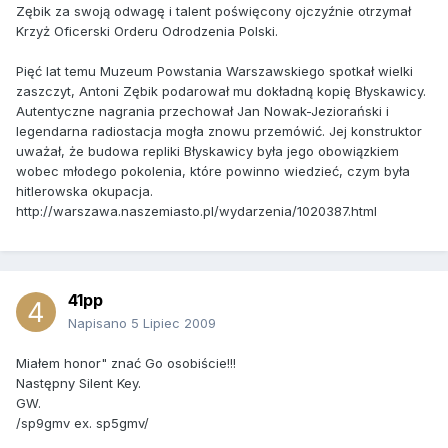
Zębik za swoją odwagę i talent poświęcony ojczyźnie otrzymał
Krzyż Oficerski Orderu Odrodzenia Polski.
Pięć lat temu Muzeum Powstania Warszawskiego spotkał wielki
zaszczyt, Antoni Zębik podarował mu dokładną kopię Błyskawicy.
Autentyczne nagrania przechował Jan Nowak-Jeziorański i
legendarna radiostacja mogła znowu przemówić. Jej konstruktor
uważał, że budowa repliki Błyskawicy była jego obowiązkiem
wobec młodego pokolenia, które powinno wiedzieć, czym była
hitlerowska okupacja.
http://warszawa.naszemiasto.pl/wydarzenia/1020387.html
41pp
Napisano
5 Lipiec 2009
Miałem honor" znać Go osobiście!!!
Następny Silent Key.
GW.
/sp9gmv ex. sp5gmv/