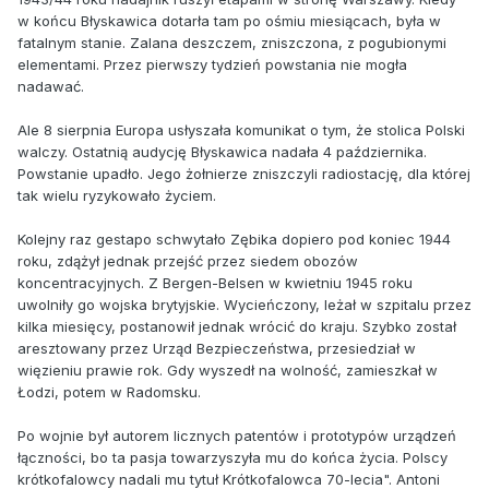
w końcu Błyskawica dotarła tam po ośmiu miesiącach, była w
fatalnym stanie. Zalana deszczem, zniszczona, z pogubionymi
elementami. Przez pierwszy tydzień powstania nie mogła
nadawać.
Ale 8 sierpnia Europa usłyszała komunikat o tym, że stolica Polski
walczy. Ostatnią audycję Błyskawica nadała 4 października.
Powstanie upadło. Jego żołnierze zniszczyli radiostację, dla której
tak wielu ryzykowało życiem.
Kolejny raz gestapo schwytało Zębika dopiero pod koniec 1944
roku, zdążył jednak przejść przez siedem obozów
koncentracyjnych. Z Bergen-Belsen w kwietniu 1945 roku
uwolniły go wojska brytyjskie. Wycieńczony, leżał w szpitalu przez
kilka miesięcy, postanowił jednak wrócić do kraju. Szybko został
aresztowany przez Urząd Bezpieczeństwa, przesiedział w
więzieniu prawie rok. Gdy wyszedł na wolność, zamieszkał w
Łodzi, potem w Radomsku.
Po wojnie był autorem licznych patentów i prototypów urządzeń
łączności, bo ta pasja towarzyszyła mu do końca życia. Polscy
krótkofalowcy nadali mu tytuł Krótkofalowca 70-lecia". Antoni