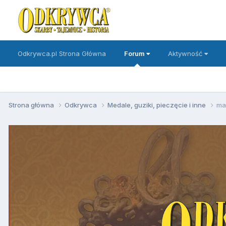
Odkrywca.pl Strona Główna
Forum
Aktywność
Strona główna
Odkrywca
Medale, guziki, pieczęcie i inne
ma