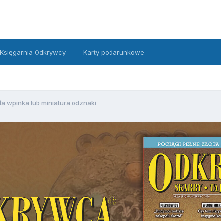
Księgarnia Odkrywcy
Karty podarunkowe
ła wpinka lub miniatura odznaki