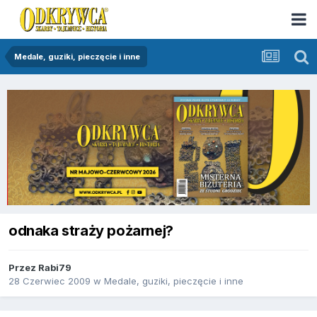
Medale, guziki, pieczęcie i inne
odnaka straży pożarnej?
Przez
Rabi79
28 Czerwiec 2009
w
Medale, guziki, pieczęcie i inne