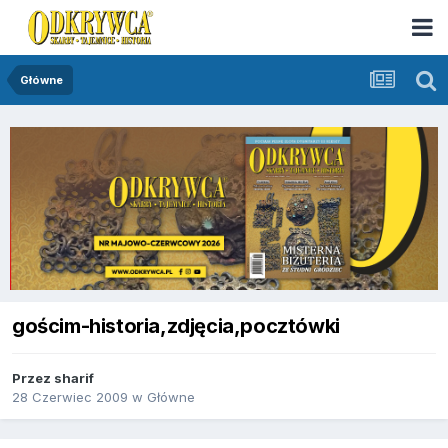
Główne
gościm-historia,zdjęcia,pocztówki
Przez
sharif
28 Czerwiec 2009
w
Główne